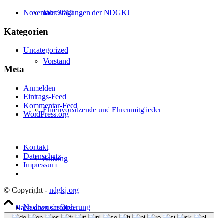
November 2017
Jahrestagungen der NDGKJ
Kategorien
Uncategorized
Vorstand
Meta
Anmelden
Eintrags-Feed
Kommentar-Feed
Ehrenvorsitzende und Ehrenmitglieder
WordPress.org
Kontakt
Datenschutz
Satzung
Impressum
© Copyright -
ndgkj.org
Nachwuchsförderung
Nach oben scrollen